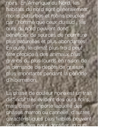
noirs. En Amérique du Nord, les
habitats du nord sont généralement
moins perturbés et moins peuplés
par l'homme que ceux du sud ; les
ours du nord peuvent donc
bénéficier de sources de nourriture
plus naturelles et plus abondantes.
En outre, le climat plus froid peut
être propice à des animaux plus
grands ou plus lourds en raison de
la demande de dépôts de graisse
plus importants pendant la période
d'hibernation.
La phase de couleur noire est un trait
distinctif très évident des ours noirs,
mais dans n'importe laquelle des
phases marron ou cannelle, d'autres
caractéristiques plus fiables peuvent
être utilisées pour identifier un ours
noir : L'ours noir n'a pas de bosse