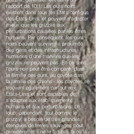
rapport de 10:1. Les ours noirs
existent dans tous les États contigus
des États-Unis, et peuvent s'adapter
mieux que les grizzlis aux
perturbations causées par les êtres
humains. Par conséquent, les ours
noirs peuvent survivre à proximité
des gens et des infrastructures
humaines d'une manière que les
grizzlis ne peuvent pas. En ce sens,
l'ours noir peut être comparé, dans
la famille des ours, au coyote dans
la famille des chiens - les coyotes se
trouvent également partout aux
États-Unis et sont capables de
s'adapter aux établissements
humains et aux perturbations. Le
loup, cependant, tout comme le
grizzly, a besoin de très grandes
étendues de terres sauvages pour
prospérer, et il ne le fait pas là où la