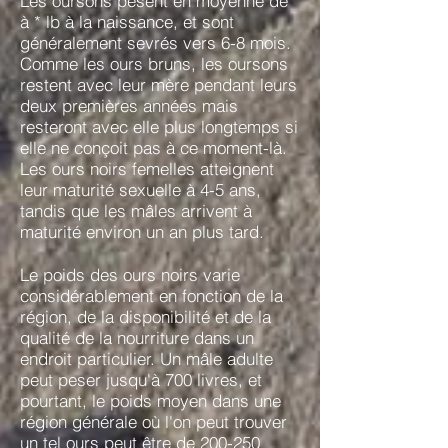
Les oursons pèsent en moyenne de *
à * lb à la naissance, et sont
généralement sevrés vers 6-8 mois.
Comme les ours bruns, les oursons
restent avec leur mère pendant leurs
deux premières années mais
resteront avec elle plus longtemps si
elle ne conçoit pas à ce moment-là.
Les ours noirs femelles atteignent
leur maturité sexuelle à 4-5 ans,
tandis que les mâles arrivent à
maturité environ un an plus tard.
Le poids des ours noirs varie
considérablement en fonction de la
région, de la disponibilité et de la
qualité de la nourriture dans un
endroit particulier. Un mâle adulte
peut peser jusqu'à 700 livres, et
pourtant, le poids moyen dans une
région générale où l'on peut trouver
un tel ours peut être de 200-250