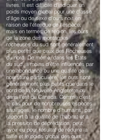
livres. Il est difficile d'indiquer un
poids moyen global pour une classe
d'âge ou de sexe d'ours noir en
raison de l'étendue de l'espèce,
mais en termes de région, les ours
de la zone des montagnes
rocheuses du sud sont généralement
plus petits que ceux des Rocheuses
du nord. De même, dans les États
du sud, à moins d'être influencés par
une abondance ou une qualité de
nourriture particulière, les ours sont
généralement plus petits que dans le
nord de la Nouvelle-Angleterre ou
dans l'est du Canada. Comme c'est
le cas pour de nombreuses espèces
sauvages, le nombre d'humains, par
rapport à la qualité de l'habitat et à
la pression de déprédation, peut
avoir eu pour résultat de réduire la
taille et le poids global des ours