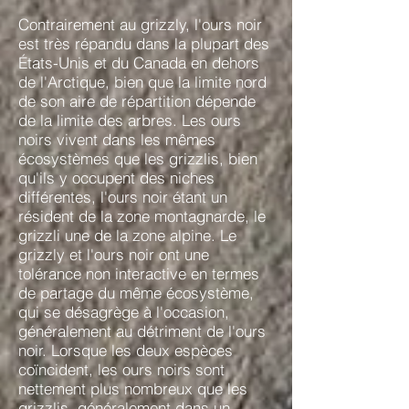
Contrairement au grizzly, l'ours noir
est très répandu dans la plupart des
États-Unis et du Canada en dehors
de l'Arctique, bien que la limite nord
de son aire de répartition dépende
de la limite des arbres. Les ours
noirs vivent dans les mêmes
écosystèmes que les grizzlis, bien
qu'ils y occupent des niches
différentes, l'ours noir étant un
résident de la zone montagnarde, le
grizzli une de la zone alpine. Le
grizzly et l'ours noir ont une
tolérance non interactive en termes
de partage du même écosystème,
qui se désagrège à l'occasion,
généralement au détriment de l'ours
noir. Lorsque les deux espèces
coïncident, les ours noirs sont
nettement plus nombreux que les
grizzlis, généralement dans un