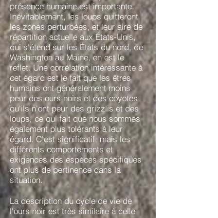
présence humaine est importante.
Inévitablement, les loups quitteront
les zones perturbées, et leur aire de
répartition actuelle aux États-Unis,
qui s'étend sur les États du nord, de
Washington au Maine, en est le
reflet. Une corrélation intéressante à
cet égard est le fait que les êtres
humains ont généralement moins
peur des ours noirs et des coyotes
qu'ils n'ont peur des grizzlis et des
loups, ce qui fait que nous sommes
également plus tolérants à leur
égard. C'est significatif, mais les
différents comportements et
exigences des espèces spécifiques
ont plus de pertinence dans la
situation.
La description du cycle de vie de
l'ours noir est très similaire à celle