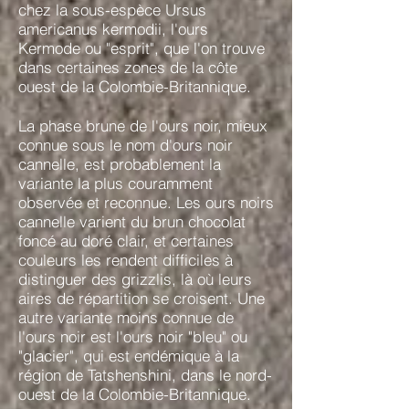
chez la sous-espèce Ursus
americanus kermodii, l'ours
Kermode ou "esprit", que l'on trouve
dans certaines zones de la côte
ouest de la Colombie-Britannique.
La phase brune de l'ours noir, mieux
connue sous le nom d'ours noir
cannelle, est probablement la
variante la plus couramment
observée et reconnue. Les ours noirs
cannelle varient du brun chocolat
foncé au doré clair, et certaines
couleurs les rendent difficiles à
distinguer des grizzlis, là où leurs
aires de répartition se croisent. Une
autre variante moins connue de
l'ours noir est l'ours noir "bleu" ou
"glacier", qui est endémique à la
région de Tatshenshini, dans le nord-
ouest de la Colombie-Britannique.