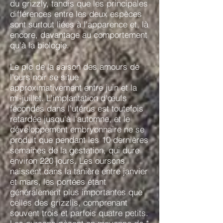
du grizzly, tandis que les principales
différences entre les deux espèces
sont surtout liées à l'apparence et, là
encore, davantage au comportement
qu'à la biologie.
Le pic de la saison des amours de
l'ours noir se situe
approximativement entre juin et la
mi-juillet. L'implantation d'œufs
fécondés dans l'utérus est toutefois
retardée jusqu'à l'automne, et le
développement embryonnaire ne se
produit que pendant les 10 dernières
semaines de la gestation, qui dure
environ 220 jours. Les oursons
naissent dans la tanière entre janvier
et mars, les portées étant
généralement plus importantes que
celles des grizzlis, comprenant
souvent trois et parfois quatre petits.